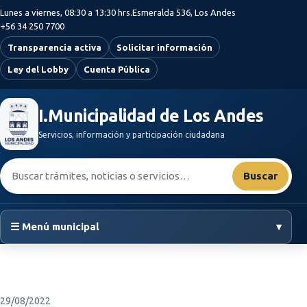
Saltar al contenido principal
Lunes a viernes, 08:30 a 13:30 hrs.
Esmeralda 536, Los Andes
+56 34 250 7700
Transparencia activa
Solicitar información
Ley del Lobby
Cuenta Pública
I.Municipalidad de Los Andes
Servicios, información y participación ciudadana
Buscar:
Buscar
☰ Menú municipal
▾
29/08/2022