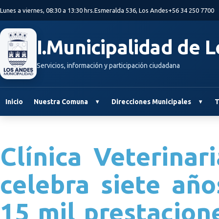
Saltar al contenido principal
Lunes a viernes, 08:30 a 13:30 hrs.
Esmeralda 536, Los Andes
+56 34 250 7700
I.Municipalidad de 
Servicios, información y participación ciudadana
Inicio
Nuestra Comuna
Direcciones Municipales
T
Clínica Veterina
celebra siete añ
15 mil prestacione