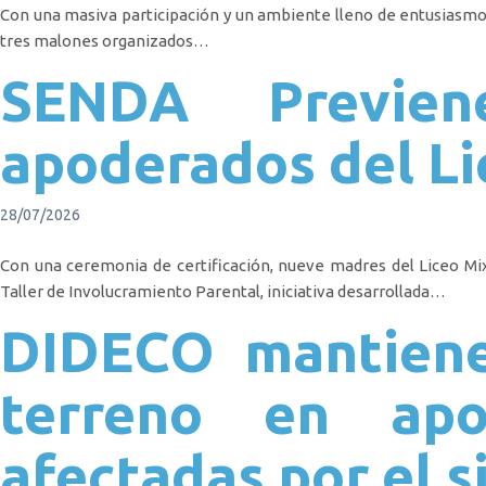
Con una masiva participación y un ambiente lleno de entusiasmo, 
tres malones organizados…
SENDA Previen
apoderados del Li
28/07/2026
Con una ceremonia de certificación, nueve madres del Liceo M
Taller de Involucramiento Parental, iniciativa desarrollada…
DIDECO mantiene
terreno en apo
afectadas por el s