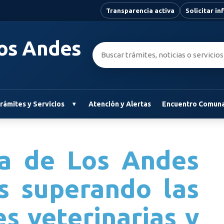
Transparencia activa
Solicitar i
Los Andes
Buscar:
rámites y Servicios
Atención y Alertas
Encuentro Comuna
ria de Los Andes
os superando las
s veterinarias y