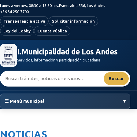
Saltar al contenido principal
Lunes a viernes, 08:30 a 13:30 hrs.
Esmeralda 536, Los Andes
+56 34 250 7700
Transparencia activa
Solicitar información
Ley del Lobby
Cuenta Pública
I.Municipalidad de Los Andes
Servicios, información y participación ciudadana
Buscar:
Buscar
☰ Menú municipal
▾
NOTICIAS