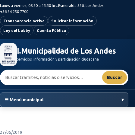
Saltar al contenido principal
Lunes a viernes, 08:30 a 13:30 hrs.
Esmeralda 536, Los Andes
+56 34 250 7700
Transparencia activa
Solicitar información
Ley del Lobby
Cuenta Pública
I.Municipalidad de Los Andes
Servicios, información y participación ciudadana
Buscar:
Buscar
☰ Menú municipal
▾
27/06/2019