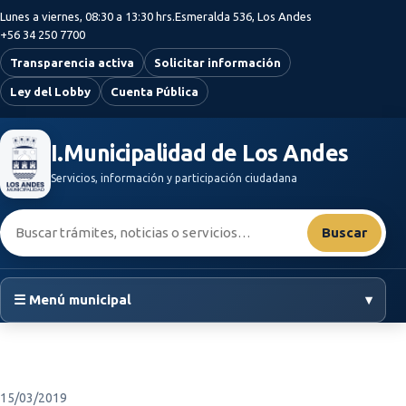
Saltar al contenido principal
Lunes a viernes, 08:30 a 13:30 hrs.
Esmeralda 536, Los Andes
+56 34 250 7700
Transparencia activa
Solicitar información
Ley del Lobby
Cuenta Pública
I.Municipalidad de Los Andes
Servicios, información y participación ciudadana
Buscar:
Buscar
☰ Menú municipal
▾
15/03/2019