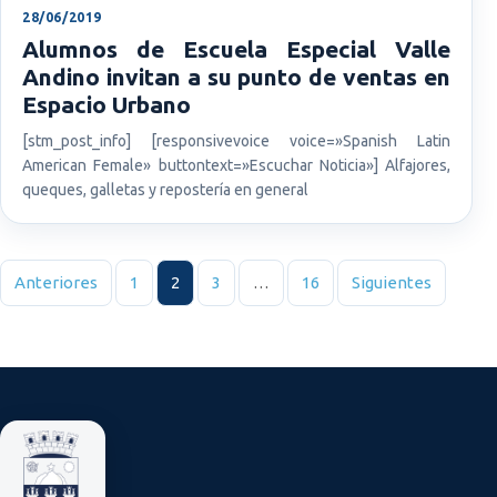
28/06/2019
Alumnos de Escuela Especial Valle
Andino invitan a su punto de ventas en
Espacio Urbano
[stm_post_info] [responsivevoice voice=»Spanish Latin
American Female» buttontext=»Escuchar Noticia»] Alfajores,
queques, galletas y repostería en general
Paginación de entradas
Anteriores
1
2
3
…
16
Siguientes