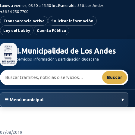
Saltar al contenido principal
Lunes a viernes, 08:30 a 13:30 hrs.
Esmeralda 536, Los Andes
+56 34 250 7700
Transparencia activa
Solicitar información
Ley del Lobby
Cuenta Pública
I.Municipalidad de Los Andes
Servicios, información y participación ciudadana
Buscar:
Buscar
☰ Menú municipal
▾
07/08/2019