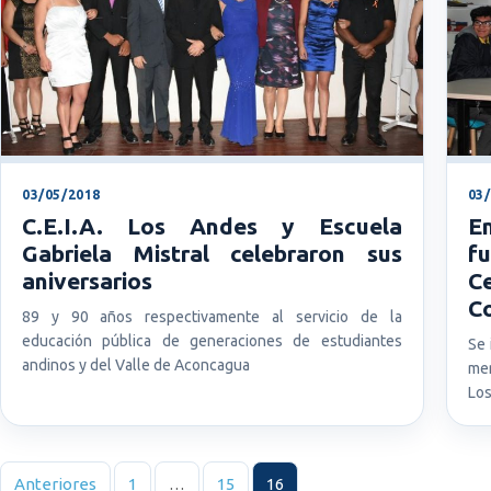
03/05/2018
03
C.E.I.A. Los Andes y Escuela
E
Gabriela Mistral celebraron sus
f
aniversarios
C
C
89 y 90 años respectivamente al servicio de la
educación pública de generaciones de estudiantes
Se 
andinos y del Valle de Aconcagua
men
Lo
Paginación de entradas
Anteriores
1
…
15
16