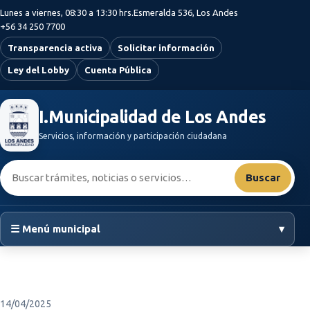
Saltar al contenido principal
Lunes a viernes, 08:30 a 13:30 hrs.
Esmeralda 536, Los Andes
+56 34 250 7700
Transparencia activa
Solicitar información
Ley del Lobby
Cuenta Pública
I.Municipalidad de Los Andes
Servicios, información y participación ciudadana
Buscar:
Buscar
☰ Menú municipal
▾
14/04/2025