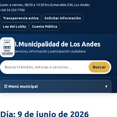
Saltar al contenido principal
Lunes a viernes, 08:30 a 13:30 hrs.
Esmeralda 536, Los Andes
+56 34 250 7700
Transparencia activa
Solicitar información
Ley del Lobby
Cuenta Pública
I.Municipalidad de Los Andes
Servicios, información y participación ciudadana
Buscar:
Buscar
☰ Menú municipal
▾
Día:
9 de junio de 2026