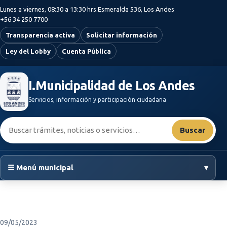
Saltar al contenido principal
Lunes a viernes, 08:30 a 13:30 hrs.
Esmeralda 536, Los Andes
+56 34 250 7700
Transparencia activa
Solicitar información
Ley del Lobby
Cuenta Pública
I.Municipalidad de Los Andes
Servicios, información y participación ciudadana
Buscar:
Buscar
☰ Menú municipal
▾
09/05/2023