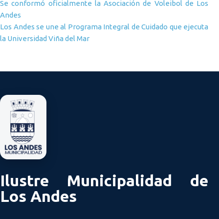
Navegación de entradas
Se conformó oficialmente la Asociación de Voleibol de Los
Andes
Los Andes se une al Programa Integral de Cuidado que ejecuta
la Universidad Viña del Mar
Ilustre Municipalidad de
Los Andes