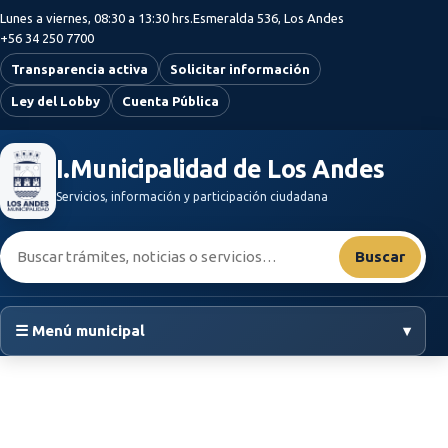
Saltar al contenido principal
Lunes a viernes, 08:30 a 13:30 hrs.
Esmeralda 536, Los Andes
+56 34 250 7700
Transparencia activa
Solicitar información
Ley del Lobby
Cuenta Pública
I.Municipalidad de Los Andes
Servicios, información y participación ciudadana
Buscar:
Buscar
☰ Menú municipal
▾