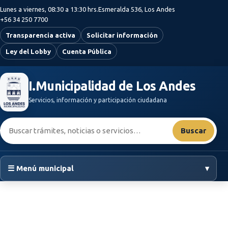
Saltar al contenido principal
Lunes a viernes, 08:30 a 13:30 hrs.
Esmeralda 536, Los Andes
+56 34 250 7700
Transparencia activa
Solicitar información
Ley del Lobby
Cuenta Pública
I.Municipalidad de Los Andes
Servicios, información y participación ciudadana
Buscar:
Buscar
☰ Menú municipal
▾