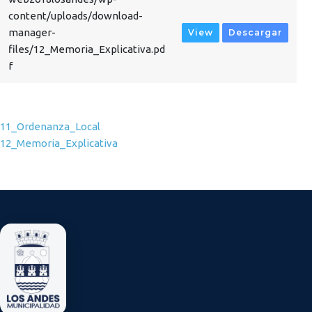
content/uploads/download-
manager-
View
Descargar
files/12_Memoria_Explicativa.pd
f
Navegación de entradas
11_Ordenanza_Local
12_Memoria_Explicativa