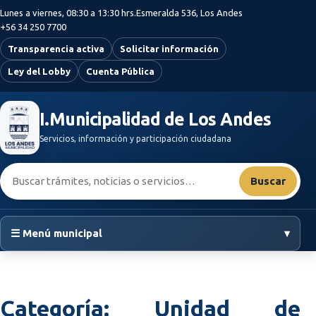
Saltar al contenido principal
Lunes a viernes, 08:30 a 13:30 hrs.
Esmeralda 536, Los Andes
+56 34 250 7700
Transparencia activa
Solicitar información
Ley del Lobby
Cuenta Pública
I.Municipalidad de Los Andes
Servicios, información y participación ciudadana
Buscar:
Buscar
☰ Menú municipal
▾
Categoría:
Unidad de