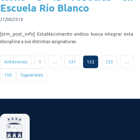
Escuela Río Blanco
27/08/2018
[stm_post_info] Establecimiento andino busca integrar esta
disciplina a sus distintas asignaturas
Paginación de entradas
Anteriores
1
…
131
132
133
…
150
Siguientes