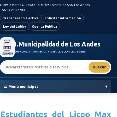
Saltar al contenido principal
Lunes a viernes, 08:30 a 13:30 hrs.
Esmeralda 536, Los Andes
+56 34 250 7700
Transparencia activa
Solicitar información
Ley del Lobby
Cuenta Pública
I.Municipalidad de Los Andes
Servicios, información y participación ciudadana
Buscar:
Buscar
☰ Menú municipal
▾
Estudiantes del Liceo Max