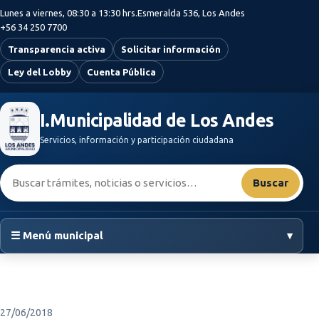
Saltar al contenido principal
Lunes a viernes, 08:30 a 13:30 hrs.
Esmeralda 536, Los Andes
+56 34 250 7700
Transparencia activa
Solicitar información
Ley del Lobby
Cuenta Pública
I.Municipalidad de Los Andes
Servicios, información y participación ciudadana
Buscar:
Buscar
☰ Menú municipal
▾
27/06/2018