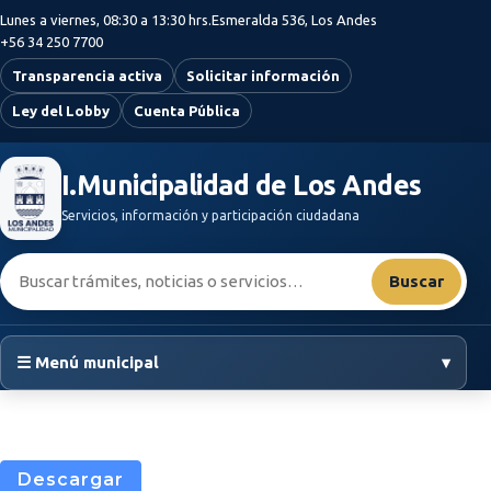
Saltar al contenido principal
Lunes a viernes, 08:30 a 13:30 hrs.
Esmeralda 536, Los Andes
+56 34 250 7700
Transparencia activa
Solicitar información
Ley del Lobby
Cuenta Pública
I.Municipalidad de Los Andes
Servicios, información y participación ciudadana
Buscar:
Buscar
☰ Menú municipal
▾
Descargar