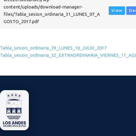
content/uploads/download-manager-
View
De
files/Tabla_sesion_ordinaria_31_LUNES_07_A
GOSTO_2017.pdf
Navegación de entradas
Tabla_sesion_ordinaria_29_LUNES_10_JULIO_2017
Tabla_sesion_ordinaria_32_EXTRAORDINARIA_VIERNES_11_A