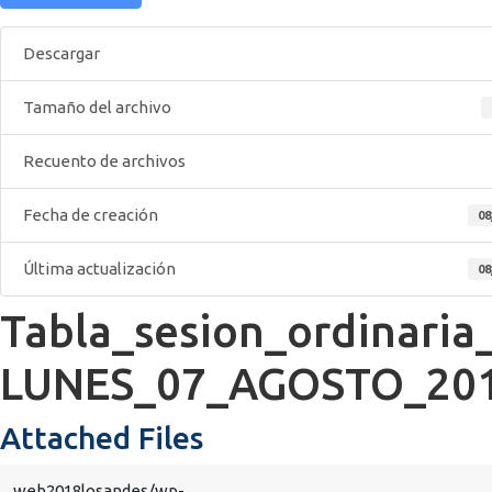
Descargar
Tamaño del archivo
Recuento de archivos
Fecha de creación
08
Última actualización
08
Tabla_sesion_ordinaria
LUNES_07_AGOSTO_20
Attached Files
web2018losandes/wp-