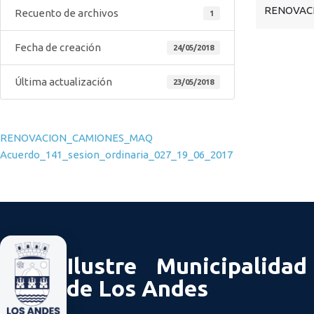
RENOVACI
Recuento de archivos
1
Fecha de creación
24/05/2018
Última actualización
23/05/2018
Navegación de entradas
RENOVACION_CAMIONES_MAQ
Acuerdo_141_sesion_ordinaria_027_19_06_2017
Ilustre Municipalidad
de Los Andes