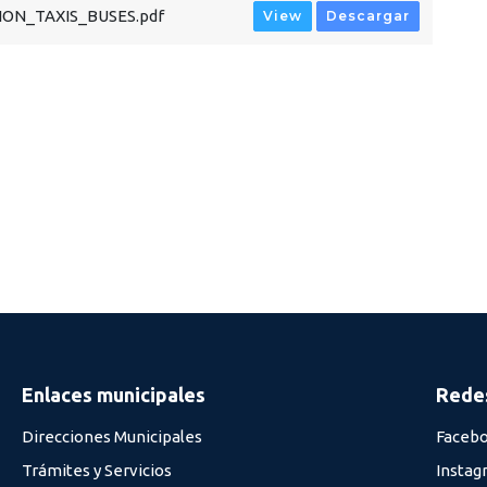
ON_TAXIS_BUSES.pdf
View
Descargar
Enlaces municipales
Redes
Direcciones Municipales
Faceb
Trámites y Servicios
Instag