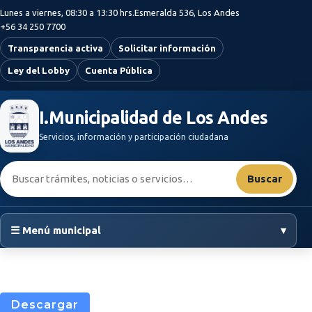
Saltar al contenido principal
Lunes a viernes, 08:30 a 13:30 hrs.
Esmeralda 536, Los Andes
+56 34 250 7700
Transparencia activa
Solicitar información
Ley del Lobby
Cuenta Pública
I.Municipalidad de Los Andes
Servicios, información y participación ciudadana
Buscar:
Buscar
☰ Menú municipal
▾
Descargar