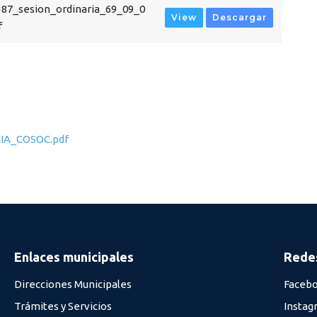
87_sesion_ordinaria_69_09_0
View
Descargar
f
IA_COSOC.pdf
Enlaces municipales
Redes
Direcciones Municipales
Faceb
Trámites y Servicios
Instag