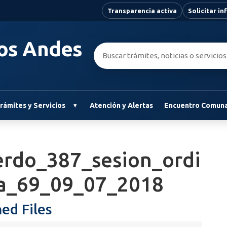
Transparencia activa
Solicitar i
Los Andes
Buscar:
rámites y Servicios
Atención y Alertas
Encuentro Comuna
erdo_387_sesion_ordi
ia_69_09_07_2018
ed Files