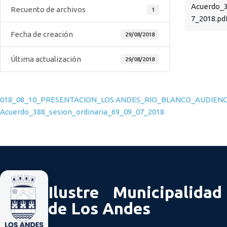
Acuerdo_3
Recuento de archivos
1
7_2018.pd
Fecha de creación
29/08/2018
Última actualización
29/08/2018
Navegación de entradas
018_08_10_PRESENTACION_LOS ANDES_RIO_BLANCO_AUDIENC
Acuerdo_388_sesion_ordinaria_69_09_07_2018
Ilustre Municipalidad
de Los Andes