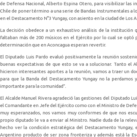
de Defensa Nacional, Alberto Espina Otero, para visibilizar las in
Chile de poner término a una serie de Bandas Instrumentales a lo 
en el Destacamento N°3 Yungay, con asiento en la ciudad de Los A
La decisión obedece a un exhaustivo análisis de la institució
faltaban más de 200 músicos en el Ejército por lo cual se optó 
determinación que en Aconcagua esperan revertir.
El Diputado Luis Pardo evaluó positivamente la reunión sosten
buenas expectativas de que esto se va a solucionar. Tanto el 
hicieron interesantes aportes a la reunión, vamos a traer un 
para que la Banda del Destacamento Yungay no la perdamos y 
importante para la comunidad”.
El Alcalde Manuel Rivera agradeció las gestiones del Diputado Lu
el Comandante en Jefe del Ejército como con el Ministro de Def
muy esperanzados, nos vamos muy conformes de que nos escuch
propio diputado le va a enviar al Ministro. Nadie duda de la rele
hecho ver la condición estratégica del Destacamento Yungay, e
Argentino producto de ser zona fronteriza y además está la Escu