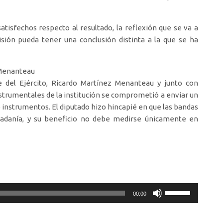
isfechos respecto al resultado, la reflexión que se va a
ión pueda tener una conclusión distinta a la que se ha
 Menanteau
 del Ejército, Ricardo Martínez Menanteau y junto con
strumentales de la institución se comprometió a enviar un
 instrumentos. El diputado hizo hincapié en que las bandas
udadanía, y su beneficio no debe medirse únicamente en
Utiliza
00:00
las
teclas