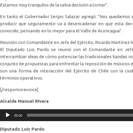
Estamos muy tranquilos de la sabia decisión a tomar”.
En tanto el Gobernador Sergio Salazar agregó: “Nos quedamos sat
producir que seguramente va a desencadenar en que esta decis
conocido, pensando en lo mejor para el Valle de Aconcagua”.
Reunión con Comandante en Jefe del Ejército, Ricardo Martínez
El Diputado Luis Pardo se reunió con el Comandante en Jefe
intercambiar ideas de cómo potenciar las tradicionales bandas in
conjunto de propuestas para enfrentar la reposición de músicos e
son una forma de interacción del Ejército de Chile con la ci
términos operativos.
[/responsivevoice]
Alcalde Manuel Rivera
Reproductor
00:00
de
audio
Diputado Luis Pardo