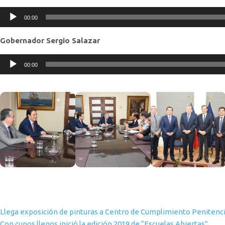
Reproductor
00:00
de
audio
Gobernador Sergio Salazar
Reproductor
00:00
de
audio
Navegación de entradas
Llega exposición de pinturas a Centro de Cumplimiento Penitenc
Con cupos llenos inició la edición 2019 de “Escuelas Abiertas”