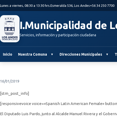
Saltar al contenido principal
Lunes a viernes, 08:30 a 13:30 hrs.
Esmeralda 536, Los Andes
+56 34 250 7700
I.Municipalidad de 
Servicios, información y participación ciudadana
Inicio
Nuestra Comuna
Direcciones Municipales
T
16/01/2019
[stm_post_info]
[responsivevoice voice=»Spanish Latin American Female» button
El Diputado Luis Pardo, junto al Alcalde Manuel Rivera y el Gobern