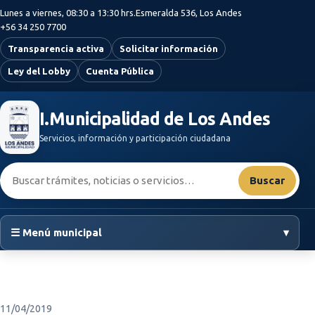
Saltar al contenido principal
Lunes a viernes, 08:30 a 13:30 hrs.
Esmeralda 536, Los Andes
+56 34 250 7700
Transparencia activa
Solicitar información
Ley del Lobby
Cuenta Pública
I.Municipalidad de Los Andes
Servicios, información y participación ciudadana
Buscar:
Buscar
☰ Menú municipal
▾
11/04/2019