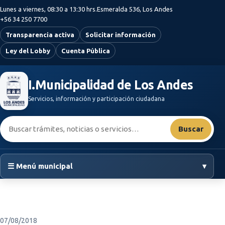
Saltar al contenido principal
Lunes a viernes, 08:30 a 13:30 hrs.
Esmeralda 536, Los Andes
+56 34 250 7700
Transparencia activa
Solicitar información
Ley del Lobby
Cuenta Pública
I.Municipalidad de Los Andes
Servicios, información y participación ciudadana
Buscar:
Buscar
☰ Menú municipal
▾
07/08/2018