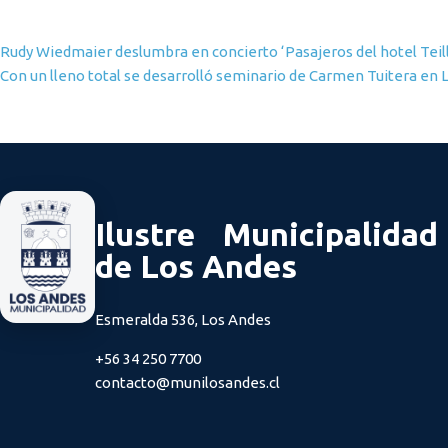
Navegación de entradas
Rudy Wiedmaier deslumbra en concierto ‘Pasajeros del hotel Teilli
Con un lleno total se desarrolló seminario de Carmen Tuitera en 
Ilustre Municipalidad
de Los Andes
Esmeralda 536, Los Andes
+56 34 250 7700
contacto@munilosandes.cl