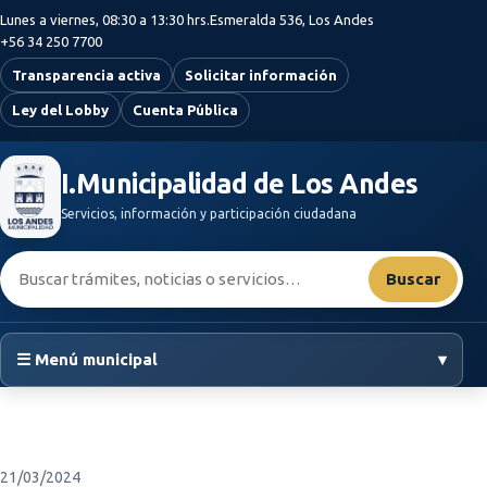
Saltar al contenido principal
Lunes a viernes, 08:30 a 13:30 hrs.
Esmeralda 536, Los Andes
+56 34 250 7700
Transparencia activa
Solicitar información
Ley del Lobby
Cuenta Pública
I.Municipalidad de Los Andes
Servicios, información y participación ciudadana
Buscar:
Buscar
☰ Menú municipal
▾
21/03/2024