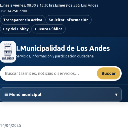
Saltar al contenido principal
Lunes a viernes, 08:30 a 13:30 hrs.
Esmeralda 536, Los Andes
+56 34 250 7700
Transparencia activa
Solicitar información
Ley del Lobby
Cuenta Pública
I.Municipalidad de Los Andes
Servicios, información y participación ciudadana
Buscar:
Buscar
☰ Menú municipal
▾
14/04/2025