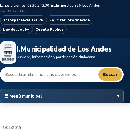
Saltar al contenido principal
Lunes a viernes, 08:30 a 13:30 hrs.
Esmeralda 536, Los Andes
+56 34 250 7700
Transparencia activa
Solicitar información
Ley del Lobby
Cuenta Pública
I.Municipalidad de Los Andes
Servicios, información y participación ciudadana
Buscar:
Buscar
☰ Menú municipal
▾
12/03/2019