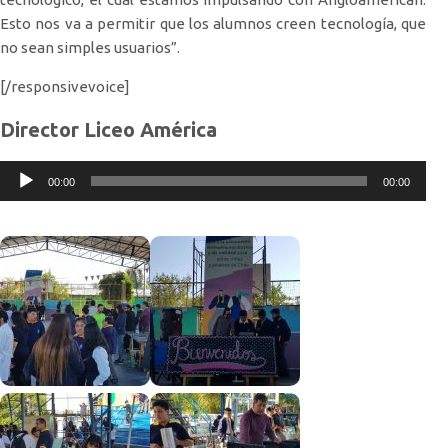
Esto nos va a permitir que los alumnos creen tecnología, que
no sean simples usuarios”.
[/responsivevoice]
Director Liceo América
Reproductor
00:00
00:00
de
audio