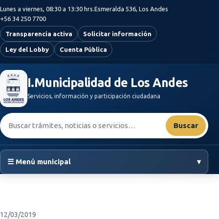
Saltar al contenido principal
Lunes a viernes, 08:30 a 13:30 hrs.
Esmeralda 536, Los Andes
+56 34 250 7700
Transparencia activa
Solicitar información
Ley del Lobby
Cuenta Pública
I.Municipalidad de Los Andes
Servicios, información y participación ciudadana
Buscar:
Buscar
☰ Menú municipal
▾
12/03/2019