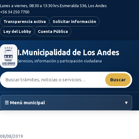
Saltar al contenido principal
Lunes a viernes, 08:30 a 13:30 hrs.
Esmeralda 536, Los Andes
+56 34 250 7700
Transparencia activa
Solicitar información
Ley del Lobby
Cuenta Pública
I.Municipalidad de Los Andes
Servicios, información y participación ciudadana
Buscar:
Buscar
☰ Menú municipal
▾
08/08/2019