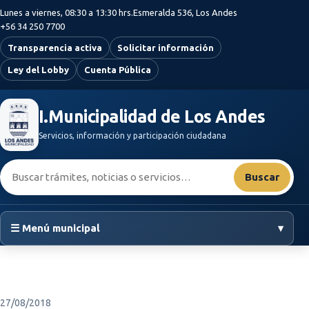
Saltar al contenido principal
Lunes a viernes, 08:30 a 13:30 hrs.
Esmeralda 536, Los Andes
+56 34 250 7700
Transparencia activa
Solicitar información
Ley del Lobby
Cuenta Pública
I.Municipalidad de Los Andes
Servicios, información y participación ciudadana
Buscar:
Buscar
☰ Menú municipal
▾
27/08/2018