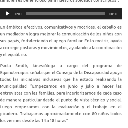
también es beneficioso para nuestros soldados conscriptos”.
Reproductor
00:00
00:00
de
audio
En ámbitos afectivos, comunicativos y motrices, el caballo es
un mediador y logra mejorar la comunicación de los niños con
sus papás, fortaleciendo el apego familiar. En lo motriz, ayuda
a corregir posturas y movimientos, ayudando a la coordinación
y el equilibrio.
Paula Smith, kinesióloga a cargo del programa de
Equinoterapia, señala que el Consejo de la Discapacidad apoya
todas las iniciativas inclusivas que ha estado realizando la
Municipalidad. “Empezamos en junio y julio a hacer las
entrevistas con las familias, para interiorizarnos de cada caso
de manera particular desde el punto de vista técnico y social.
Luego empezamos con la evaluación y el trabajo en el
picadero. Trabajamos aproximadamente con 80 niños todos
los viernes desde las 14 a 18 horas”