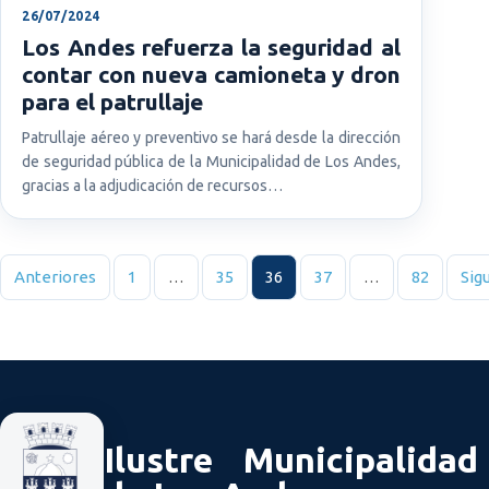
26/07/2024
Los Andes refuerza la seguridad al
contar con nueva camioneta y dron
para el patrullaje
Patrullaje aéreo y preventivo se hará desde la dirección
de seguridad pública de la Municipalidad de Los Andes,
gracias a la adjudicación de recursos…
Paginación de entradas
Anteriores
1
…
35
36
37
…
82
Sig
Ilustre Municipalidad