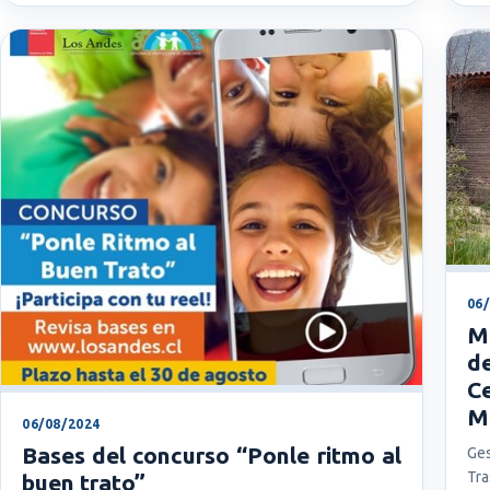
06
M
de
C
M
06/08/2024
Bases del concurso “Ponle ritmo al
Ges
Tr
buen trato”