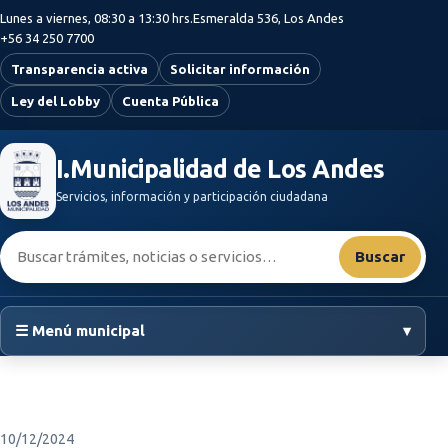
Saltar al contenido principal
Lunes a viernes, 08:30 a 13:30 hrs.
Esmeralda 536, Los Andes
+56 34 250 7700
Transparencia activa
Solicitar información
Ley del Lobby
Cuenta Pública
I.Municipalidad de Los Andes
Servicios, información y participación ciudadana
Buscar:
Buscar
☰ Menú municipal
▾
10/12/2024