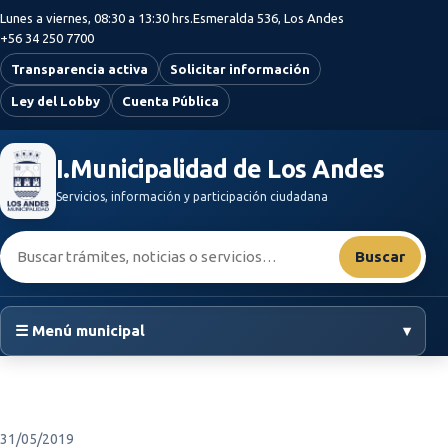
Saltar al contenido principal
Lunes a viernes, 08:30 a 13:30 hrs.
Esmeralda 536, Los Andes
+56 34 250 7700
Transparencia activa
Solicitar información
Ley del Lobby
Cuenta Pública
I.Municipalidad de Los Andes
Servicios, información y participación ciudadana
Buscar:
Buscar
☰ Menú municipal
▾
31/05/2019