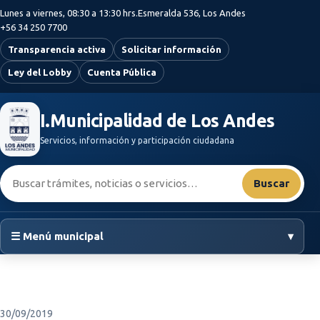
Saltar al contenido principal
Lunes a viernes, 08:30 a 13:30 hrs.
Esmeralda 536, Los Andes
+56 34 250 7700
Transparencia activa
Solicitar información
Ley del Lobby
Cuenta Pública
I.Municipalidad de Los Andes
Servicios, información y participación ciudadana
Buscar:
Buscar
☰ Menú municipal
▾
30/09/2019