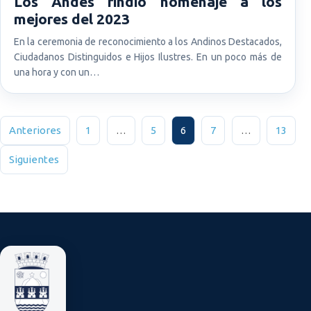
Los Andes rindió homenaje a los
mejores del 2023
En la ceremonia de reconocimiento a los Andinos Destacados,
Ciudadanos Distinguidos e Hijos Ilustres. En un poco más de
una hora y con un…
Paginación de entradas
Anteriores
1
…
5
6
7
…
13
Siguientes