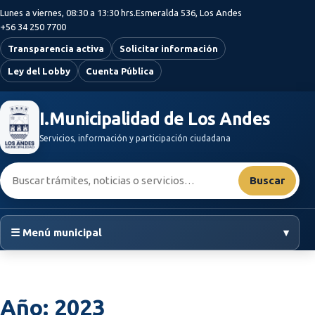
Saltar al contenido principal
Lunes a viernes, 08:30 a 13:30 hrs.
Esmeralda 536, Los Andes
+56 34 250 7700
Transparencia activa
Solicitar información
Ley del Lobby
Cuenta Pública
I.Municipalidad de Los Andes
Servicios, información y participación ciudadana
Buscar:
Buscar
☰ Menú municipal
▾
Año:
2023