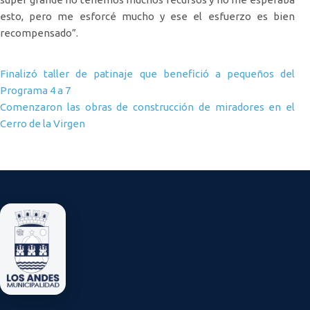
esto, pero me esforcé mucho y ese el esfuerzo es bien
recompensado”.
Navegación de entradas
Finalizó taller de patinaje que benefició a pequeños del
Programa 4 a 7
Comenzaron las obras de construcción de miradores en el
Cerro de la Virgen