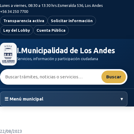
Saltar al contenido principal
Lunes a viernes, 08:30 a 13:30 hrs.
Esmeralda 536, Los Andes
+56 34 250 7700
Transparencia activa
Solicitar información
Ley del Lobby
Cuenta Pública
I.Municipalidad de Los Andes
Servicios, información y participación ciudadana
Buscar:
Buscar
☰ Menú municipal
▾
22/08/2023