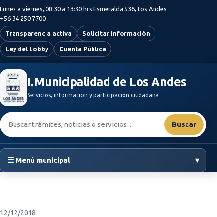
Saltar al contenido principal
Lunes a viernes, 08:30 a 13:30 hrs.
Esmeralda 536, Los Andes
+56 34 250 7700
Transparencia activa
Solicitar información
Ley del Lobby
Cuenta Pública
I.Municipalidad de Los Andes
Servicios, información y participación ciudadana
Buscar:
Buscar
☰ Menú municipal
▾
12/12/2018