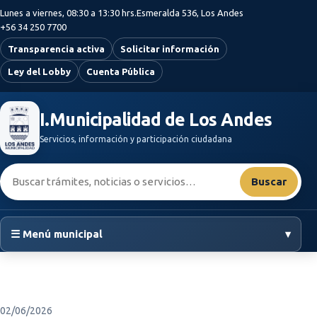
Saltar al contenido principal
Lunes a viernes, 08:30 a 13:30 hrs.
Esmeralda 536, Los Andes
+56 34 250 7700
Transparencia activa
Solicitar información
Ley del Lobby
Cuenta Pública
I.Municipalidad de Los Andes
Servicios, información y participación ciudadana
Buscar:
Buscar
☰ Menú municipal
▾
02/06/2026