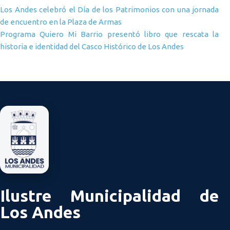
Navegación de entradas
Los Andes celebró el Día de los Patrimonios con una jornada
de encuentro en la Plaza de Armas
Programa Quiero Mi Barrio presentó libro que rescata la
historia e identidad del Casco Histórico de Los Andes
Ilustre Municipalidad de
Los Andes