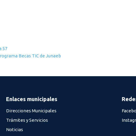
a 57
Programa Becas TIC de Junaeb
Enlaces municipales
Redes
Direcciones Municipales
Faceb
Trámites y Servicios
Instag
Noticias