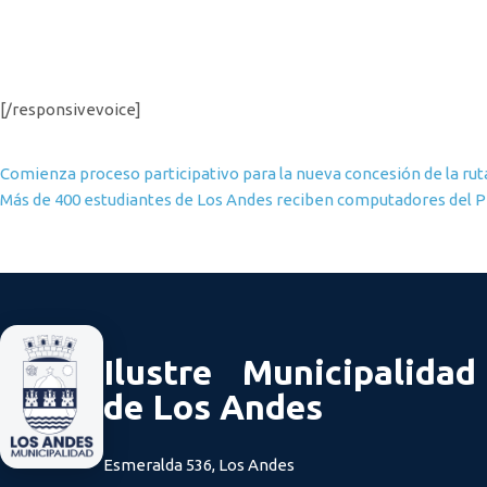
[/responsivevoice]
Navegación de entradas
Comienza proceso participativo para la nueva concesión de la rut
Más de 400 estudiantes de Los Andes reciben computadores del 
Ilustre Municipalidad
de Los Andes
Esmeralda 536, Los Andes