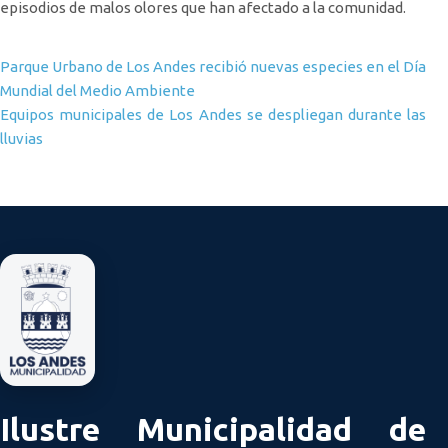
episodios de malos olores que han afectado a la comunidad.
Navegación de entradas
Parque Urbano de Los Andes recibió nuevas especies en el Día
Mundial del Medio Ambiente
Equipos municipales de Los Andes se despliegan durante las
lluvias
Ilustre Municipalidad de