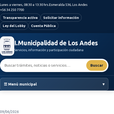
Saltar al contenido principal
Lunes a viernes, 08:30 a 13:30 hrs.
Esmeralda 536, Los Andes
+56 34 250 7700
Transparencia activa
Solicitar información
Ley del Lobby
Cuenta Pública
I.Municipalidad de Los Andes
Servicios, información y participación ciudadana
Buscar:
Buscar
☰ Menú municipal
▾
09/06/2026