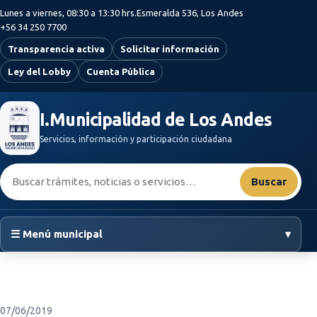
Saltar al contenido principal
Lunes a viernes, 08:30 a 13:30 hrs.
Esmeralda 536, Los Andes
+56 34 250 7700
Transparencia activa
Solicitar información
Ley del Lobby
Cuenta Pública
I.Municipalidad de Los Andes
Servicios, información y participación ciudadana
Buscar:
Buscar
☰ Menú municipal
▾
07/06/2019