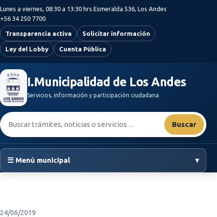
Saltar al contenido principal
Lunes a viernes, 08:30 a 13:30 hrs.
Esmeralda 536, Los Andes
+56 34 250 7700
Transparencia activa
Solicitar información
Ley del Lobby
Cuenta Pública
I.Municipalidad de Los Andes
Servicios, información y participación ciudadana
Buscar:
Buscar
☰ Menú municipal
▾
24/06/2019