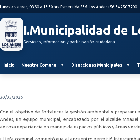
Saltar al contenido principal
Lunes a viernes, 08:30 a 13:30 hrs.
Esmeralda 536, Los Andes
+56 34 250 7700
I.Municipalidad de 
Servicios, información y participación ciudadana
Inicio
Nuestra Comuna
Direcciones Municipales
T
30/05/2025
Con el objetivo de fortalecer la gestión ambiental y preparar u
Andes, un equipo municipal, encabezado por el alcalde Mnauel 
exitosa experiencia en manejo de espacios públicos y áreas verd
El jefe comunal, comentó que el encuentro permitió intercambiar