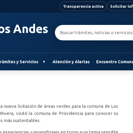
Transparencia activa
Solicitar i
Los Andes
Buscar:
rámites y Servicios
Atención y Alertas
Encuentro Comuna
na nueva licitación de áreas verdes para la comuna de Los
Rivera, visitó la comuna de Providencia para conocer su
es más sustentables.
 experiencias y aprendizajes en torno a un tema sensible