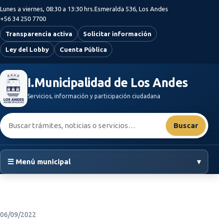
Saltar al contenido principal
Lunes a viernes, 08:30 a 13:30 hrs.
Esmeralda 536, Los Andes
+56 34 250 7700
Transparencia activa
Solicitar información
Ley del Lobby
Cuenta Pública
I.Municipalidad de Los Andes
Servicios, información y participación ciudadana
Buscar:
Buscar
☰ Menú municipal
▾
06/09/2022