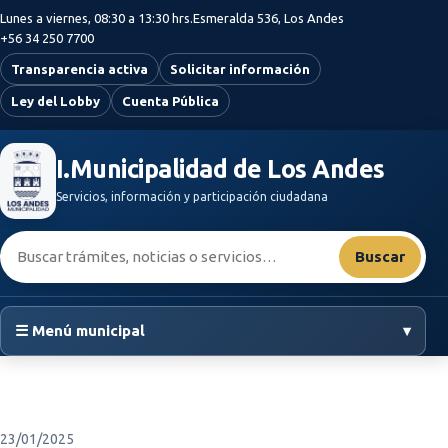
Saltar al contenido principal
Lunes a viernes, 08:30 a 13:30 hrs.
Esmeralda 536, Los Andes
+56 34 250 7700
Transparencia activa
Solicitar información
Ley del Lobby
Cuenta Pública
I.Municipalidad de Los Andes
Servicios, información y participación ciudadana
Buscar:
Buscar
☰ Menú municipal
▾
23/01/2025