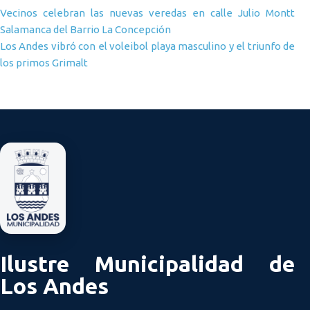
Navegación de entradas
Vecinos celebran las nuevas veredas en calle Julio Montt
Salamanca del Barrio La Concepción
Los Andes vibró con el voleibol playa masculino y el triunfo de
los primos Grimalt
Ilustre Municipalidad de
Los Andes