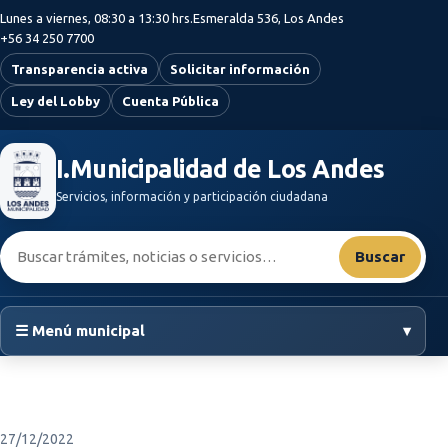
Saltar al contenido principal
Lunes a viernes, 08:30 a 13:30 hrs.
Esmeralda 536, Los Andes
+56 34 250 7700
Transparencia activa
Solicitar información
Ley del Lobby
Cuenta Pública
I.Municipalidad de Los Andes
Servicios, información y participación ciudadana
Buscar:
Buscar
☰ Menú municipal
▾
27/12/2022