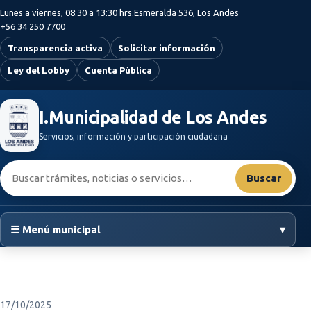
Saltar al contenido principal
Lunes a viernes, 08:30 a 13:30 hrs.
Esmeralda 536, Los Andes
+56 34 250 7700
Transparencia activa
Solicitar información
Ley del Lobby
Cuenta Pública
I.Municipalidad de Los Andes
Servicios, información y participación ciudadana
Buscar:
Buscar
☰ Menú municipal
▾
17/10/2025