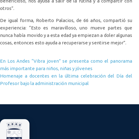
beneficioso, nos ayuda a salir de la rutina y a compartir con
otros”.
De igual forma, Roberto Palacios, de 66 años, compartió su
experiencia: “Esto es maravilloso, uno mueve partes que
nunca había movido y a esta edad ya empiezan a doler algunas
cosas, entonces esto ayuda a recuperarse y sentirse mejor”.
Navegación de entradas
En Los Andes “Vibra joven” se presenta como el panorama
más importante para niños, niñas y jóvenes
Homenaje a docentes en la última celebración del Día del
Profesor bajo la administración municipal