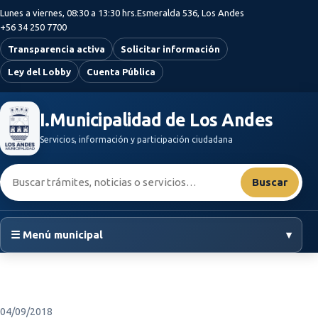
Saltar al contenido principal
Lunes a viernes, 08:30 a 13:30 hrs.
Esmeralda 536, Los Andes
+56 34 250 7700
Transparencia activa
Solicitar información
Ley del Lobby
Cuenta Pública
I.Municipalidad de Los Andes
Servicios, información y participación ciudadana
Buscar:
Buscar
☰ Menú municipal
▾
04/09/2018