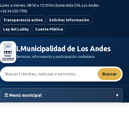
Saltar al contenido principal
Lunes a viernes, 08:30 a 13:30 hrs.
Esmeralda 536, Los Andes
+56 34 250 7700
Transparencia activa
Solicitar información
Ley del Lobby
Cuenta Pública
I.Municipalidad de Los Andes
Servicios, información y participación ciudadana
Buscar:
Buscar
☰ Menú municipal
▾